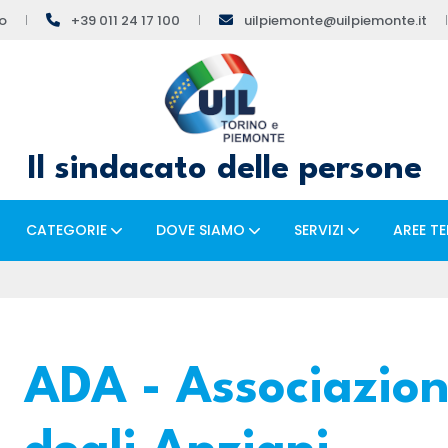
no
+39 011 24 17 100
uilpiemonte@uilpiemonte.it
Il sindacato delle persone
CATEGORIE
DOVE SIAMO
SERVIZI
AREE T
ADA - Associazione