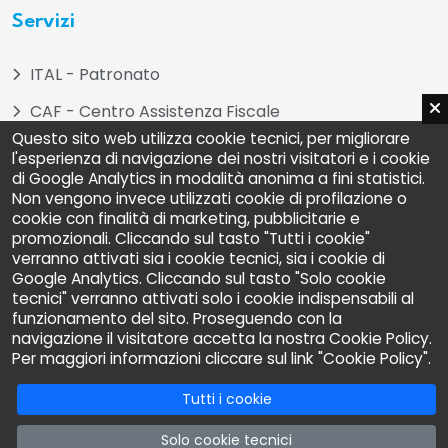
Servizi
ITAL - Patronato
CAF - Centro Assistenza Fiscale
Questo sito web utilizza cookie tecnici, per migliorare
ADOC - Associazione Difesa e Orientamento dei
l'esperienza di navigazione dei nostri visitatori e i cookie
Consumatori
di Google Analytics in modalità anonima a fini statistici.
Non vengono invece utilizzati cookie di profilazione o
UNIAT - Unione Nazionale Inquilini Ambiente e
cookie con finalità di marketing, pubblicitarie e
Territorio
promozionali. Cliccando sul tasto "Tutti i cookie"
verranno attivati sia i cookie tecnici, sia i cookie di
Coordinamento UIL Piemonte - Artigianato
Google Analytics. Cliccando sul tasto "Solo cookie
tecnici" verranno attivati solo i cookie indispensabili al
UFFICIO H - Disabilità
funzionamento del sito. Proseguendo con la
ADA - Associazione per i Diritti degli Anziani
navigazione il visitatore accetta la nostra Cookie Policy.
Per maggiori informazioni cliccare sul link "Cookie Policy".
Tutti i cookie
Solo cookie tecnici