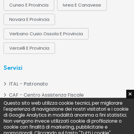
Cuneo E Provincia
Ivrea E Canavese
Novara E Provincia
Verbano Cusio Ossola E Provincia
Vercelli E Provincia
Servizi
ITAL - Patronato
CAF - Centro Assistenza Fiscale
Questo sito web utilizza cookie tecnici, per migliorare
ADOC - Associazione Difesa e Orientamento dei
l'esperienza di navigazione dei nostri visitatori e i cookie
Consumatori
di Google Analytics in modalità anonima a fini statistici.
Non vengono invece utilizzati cookie di profilazione o
UNIAT - Unione Nazionale Inquilini Ambiente e
cookie con finalità di marketing, pubblicitarie e
Territorio
promozionali. Cliccando sul tasto "Tutti i cookie"